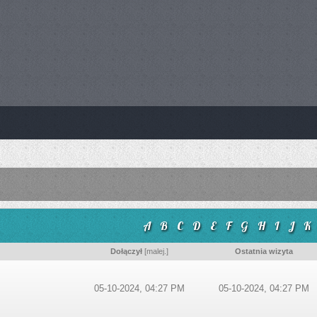
A
B
C
D
E
F
G
H
I
J
K
Dołączył
[
malej.
]
Ostatnia wizyta
05-10-2024, 04:27 PM
05-10-2024, 04:27 PM