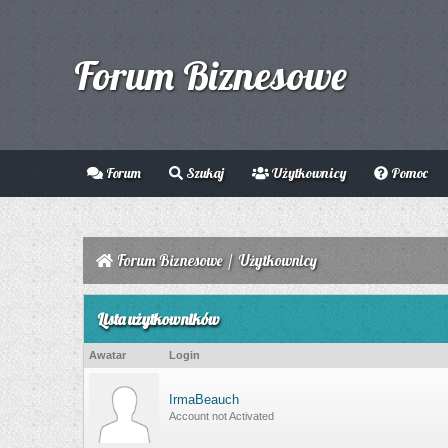
Forum Biznesowe
Forum
Szukaj
Użytkownicy
Pomoc
Forum Biznesowe
/
Użytkownicy
Lista użytkowników
Awatar
Login
IrmaBeauch
Account not Activated