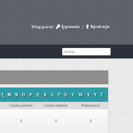
Logowanie
Rejestracja
Witaj gościu!
/
L
M
N
O
P
Q
R
S
T
U
V
W
X
Y
Z
Liczba postów
Liczba wątków
Poleconych
0
0
0