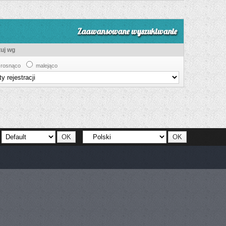
Zaawansowane wyszukiwanie
tuj wg
rosnąco
malejąco