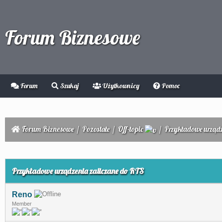
Forum Biznesowe
Forum
Szukaj
Użytkownicy
Pomoc
Forum Biznesowe
/
Pozostałe
/
Off-topic
/
Przykładowe urządz
0
Przykładowe urządzenia zaliczane do RTS
Reno
Member