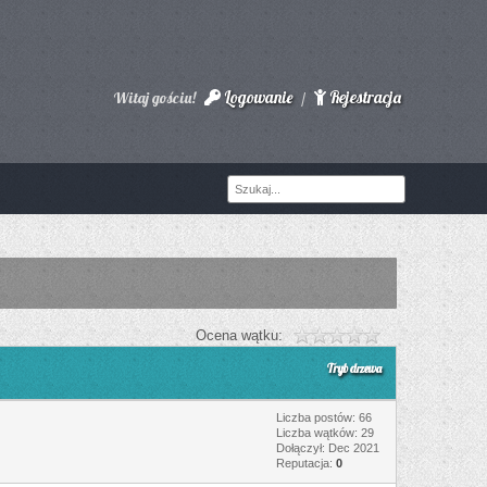
Logowanie
Rejestracja
Witaj gościu!
/
Ocena wątku:
Tryb drzewa
Liczba postów: 66
Liczba wątków: 29
Dołączył: Dec 2021
Reputacja:
0