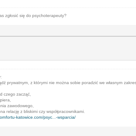
zas zgłosić się do psychoterapeuty?
:
dź prywatnym, z którymi nie można sobie poradzić we własnym zakre
od czego zacząć,
piera,
lenia zawodowego,
 na relację z bliskimi czy współpracownikami.
akomfortu-katowice.com/psyc...-wsparcia/