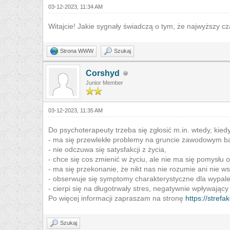
03-12-2023, 11:34 AM
Witajcie! Jakie sygnały świadczą o tym, że najwyższy c
Strona WWW
Szukaj
Corshyd
Junior Member
03-12-2023, 11:35 AM
Do psychoterapeuty trzeba się zgłosić m.in. wtedy, kiedy
- ma się przewlekłe problemy na gruncie zawodowym bą
- nie odczuwa się satysfakcji z życia,
- chce się cos zmienić w życiu, ale nie ma się pomysłu 
- ma się przekonanie, że nikt nas nie rozumie ani nie ws
- obserwuje się symptomy charakterystyczne dla wypa
- cierpi się na długotrwały stres, negatywnie wpływający
Po więcej informacji zapraszam na stronę
https://stref
Szukaj