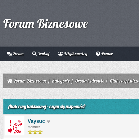
Forum Biznesowe
Forum
Szukaj
Użytkownicy
Pomoc
Forum Biznesowe
/
Kategorie
/
Uroda i zdrowie
/
Atak rwy kulszo
0
Atak rwy kulszowej - czym się wspomóc?
Vaysuc
Member