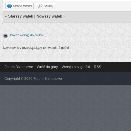
Strona WWW
Szukaj
«
Starszy wątek
|
Nowszy wątek
»
Pokaż wersję do druku
Użytkownicy przeglądający ten wątek: 2 gości
Forum Biznesowe
Wróć do góry
Wersja bez grafiki
RSS
Copyright © 2026 Forum Biznesowe