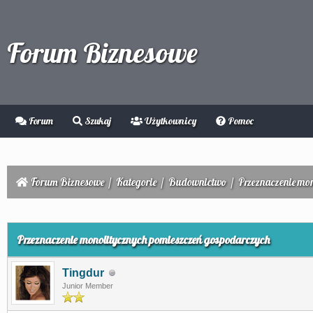
Forum Biznesowe
Forum
Szukaj
Użytkownicy
Pomoc
Forum Biznesowe
/
Kategorie
/
Budownictwo
/
Przeznaczenie mo
0
Przeznaczenie monolitycznych pomieszczeń gospodarczych
Tingdur
Junior Member